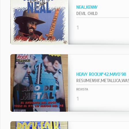
NEAL,KENNY
DEVIL CHILD
1
HEAVY ROCK,Nº42,MAYO`98
RESUMEN98`,METALLICA,WASP
REVISTA
1