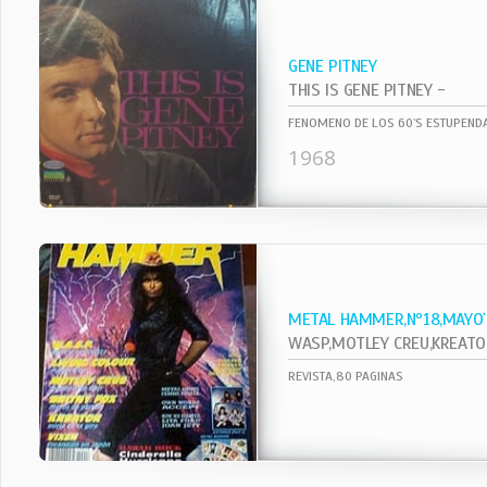
GENE PITNEY
THIS IS GENE PITNEY -
FENOMENO DE LOS 60`S ESTUPENDA
1968
METAL HAMMER,Nº18,MAYO
WASP,MOTLEY CREU,KREATOR,VI
REVISTA,80 PAGINAS