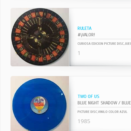
RULETA
#¡VALOR!
CURIOSA EDICION PICTURE DISC,JU
1
TWO OF US
BLUE NIGHT SHADOW / BLUE 
PICTURE DISC,VINILO COLOR AZUL
1985