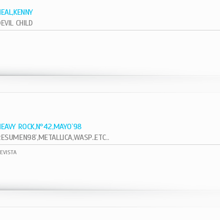
NEAL,KENNY
EVIL CHILD
1
HEAVY ROCK,Nº42,MAYO`98
RESUMEN98`,METALLICA,WASP..ETC..
EVISTA
1