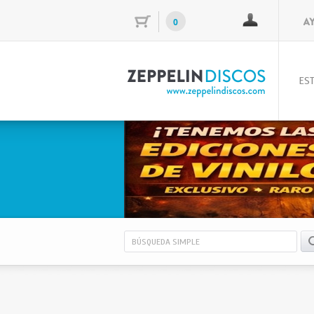
0
EST