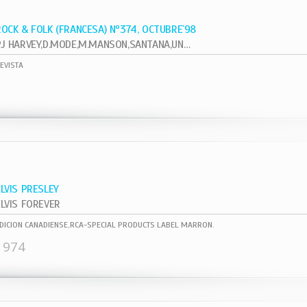
ROCK & FOLK (FRANCESA) Nº374, OCTUBRE`98
PJ HARVEY,D.MODE,M.MANSON,SANTANA,UNKLE
EVISTA
ELVIS PRESLEY
ELVIS FOREVER
DICION CANADIENSE,RCA-SPECIAL PRODUCTS LABEL MARRON.
1974