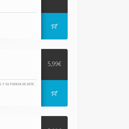
5,99€
JAMES BROWN, DUEÑO INDISCUTIBLE DEL SOUL, CUYAS ÚNICAS INFLUENCIAS FUERON DIOS Y SU FUERZA DE DETERMINACIÓN, JAMES BROWN TOCÓ EN SU DORADA JUVENTUD VARIOS TEMAS DE RHYTHM & BLUES.- HTTP://WWW.FUNKY-STUFF.COM/ "THE GODFATHER OF SOUL" (EL PADRINO DEL SOUL).1 CAN'T GET ANY HARDER CLIVILLES, COLE, HIGGINS ... 3:53 COMPOSED BY: CLIVILLES, COLE, HIGGINS, JACKSON, RAMOS, SCOTT, SMITH 2 JUST DO IT BROWNE, MOWAT, ROMEO 4:37 3 MINE ALL MINE BROWNE, MOWAT, ROMEO 4:15 4 WATCH ME BROWNE, MOWAT, ROMEO 3:58 5 GEORGIA-LINA BROWN, SHERRELL 5:03 6 SHOW ME YOUR FRIENDS BROWNE, MOWAT, ROMEO 5:03 7 EVERYBODY'S GOT A THANG BROWN 3:57 8 HOW LONG BROWNE, MOWAT, ROMEO 5:29 9 MAKE IT FUNKY 2000 BROWN 4:56 10 MOMENTS BROWNE, MOWAT, ROMEO 8:05