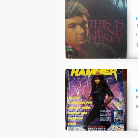
T
F
W
R