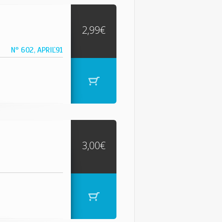
2,99€
Nº 602, APRIL`91
3,00€