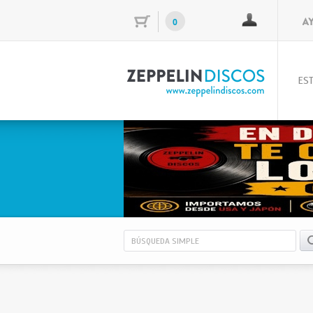
0
EST