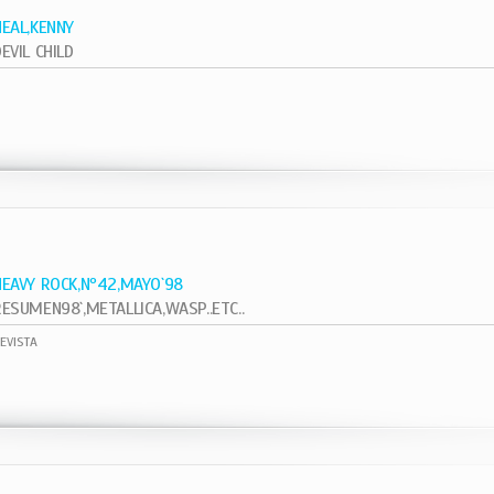
NEAL,KENNY
EVIL CHILD
1
HEAVY ROCK,Nº42,MAYO`98
RESUMEN98`,METALLICA,WASP..ETC..
EVISTA
1