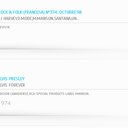
ROCK & FOLK (FRANCESA) Nº374, OCTUBRE`98
PJ HARVEY,D.MODE,M.MANSON,SANTANA,UNKLE
EVISTA
ELVIS PRESLEY
ELVIS FOREVER
DICION CANADIENSE,RCA-SPECIAL PRODUCTS LABEL MARRON.
1974