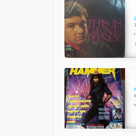
T
F
W
R