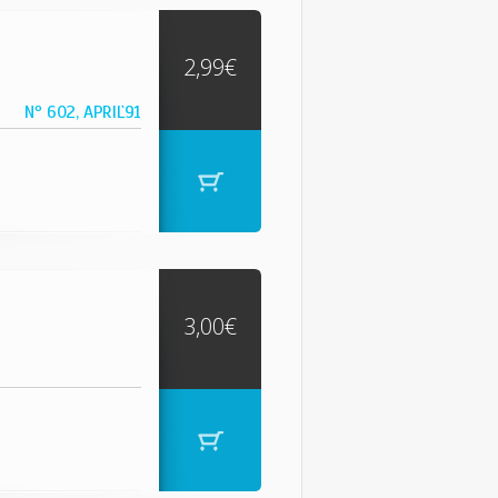
2,99€
Nº 602, APRIL`91
3,00€