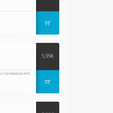
5,99€
JAMES BROWN, DUEÑO INDISCUTIBLE DEL SOUL, CUYAS ÚNICAS INFLUENCIAS FUERON DIOS Y SU FUERZA DE DETERMINACIÓN, JAMES BROWN TOCÓ EN SU DORADA JUVENTUD VARIOS TEMAS DE RHYTHM & BLUES.- HTTP://WWW.FUNKY-STUFF.COM/ "THE GODFATHER OF SOUL" (EL PADRINO DEL SOUL).1 CAN'T GET ANY HARDER CLIVILLES, COLE, HIGGINS ... 3:53 COMPOSED BY: CLIVILLES, COLE, HIGGINS, JACKSON, RAMOS, SCOTT, SMITH 2 JUST DO IT BROWNE, MOWAT, ROMEO 4:37 3 MINE ALL MINE BROWNE, MOWAT, ROMEO 4:15 4 WATCH ME BROWNE, MOWAT, ROMEO 3:58 5 GEORGIA-LINA BROWN, SHERRELL 5:03 6 SHOW ME YOUR FRIENDS BROWNE, MOWAT, ROMEO 5:03 7 EVERYBODY'S GOT A THANG BROWN 3:57 8 HOW LONG BROWNE, MOWAT, ROMEO 5:29 9 MAKE IT FUNKY 2000 BROWN 4:56 10 MOMENTS BROWNE, MOWAT, ROMEO 8:05