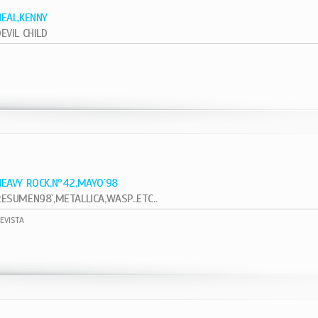
NEAL,KENNY
EVIL CHILD
1
HEAVY ROCK,Nº42,MAYO`98
RESUMEN98`,METALLICA,WASP..ETC..
EVISTA
1