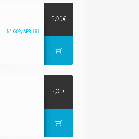
2,99€
Nº 602, APRIL`91
3,00€