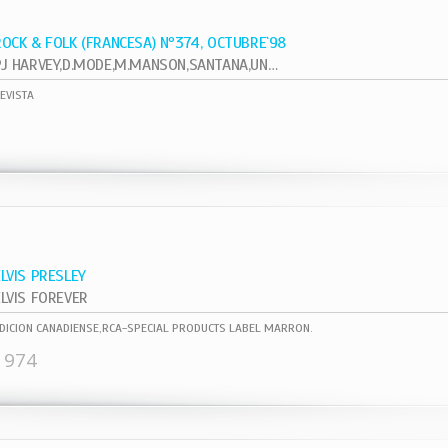
ROCK & FOLK (FRANCESA) Nº374, OCTUBRE`98
PJ HARVEY,D.MODE,M.MANSON,SANTANA,UNKLE
EVISTA
ELVIS PRESLEY
ELVIS FOREVER
DICION CANADIENSE,RCA-SPECIAL PRODUCTS LABEL MARRON.
1974