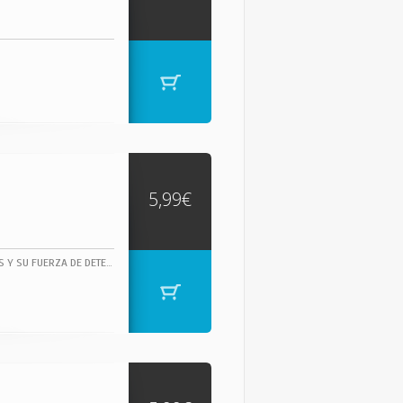
5,99€
JAMES BROWN, DUEÑO INDISCUTIBLE DEL SOUL, CUYAS ÚNICAS INFLUENCIAS FUERON DIOS Y SU FUERZA DE DETERMINACIÓN, JAMES BROWN TOCÓ EN SU DORADA JUVENTUD VARIOS TEMAS DE RHYTHM & BLUES.- HTTP://WWW.FUNKY-STUFF.COM/ "THE GODFATHER OF SOUL" (EL PADRINO DEL SOUL).1 CAN'T GET ANY HARDER CLIVILLES, COLE, HIGGINS ... 3:53 COMPOSED BY: CLIVILLES, COLE, HIGGINS, JACKSON, RAMOS, SCOTT, SMITH 2 JUST DO IT BROWNE, MOWAT, ROMEO 4:37 3 MINE ALL MINE BROWNE, MOWAT, ROMEO 4:15 4 WATCH ME BROWNE, MOWAT, ROMEO 3:58 5 GEORGIA-LINA BROWN, SHERRELL 5:03 6 SHOW ME YOUR FRIENDS BROWNE, MOWAT, ROMEO 5:03 7 EVERYBODY'S GOT A THANG BROWN 3:57 8 HOW LONG BROWNE, MOWAT, ROMEO 5:29 9 MAKE IT FUNKY 2000 BROWN 4:56 10 MOMENTS BROWNE, MOWAT, ROMEO 8:05