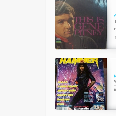
T
F
W
R