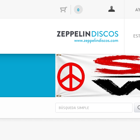
0
EST