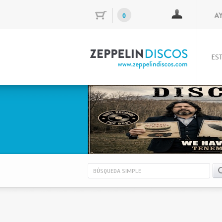
0
EST