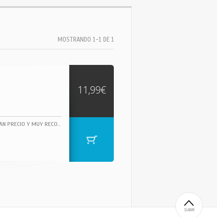
MOSTRANDO 1-1 DE 1
11,99€
ESTE ALBUN SE ENCUENTRA PRECINTADO, DOBLE CARPETA !!..SIN CODIGO DE BARRAS !! GRAN PRECIO Y MUY RECOMENDADO !!!!