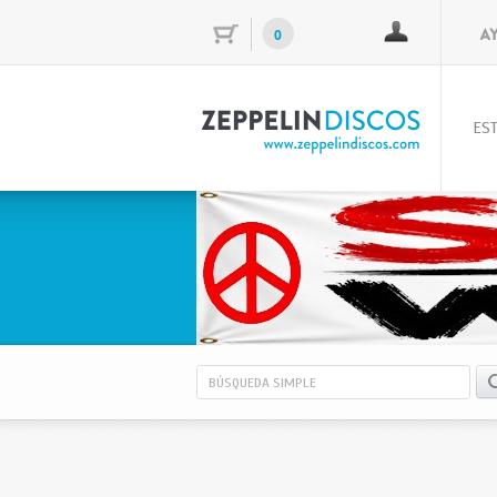
0
EST