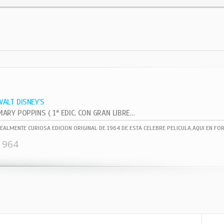
WALT DISNEY`S
MARY POPPINS ( 1ª EDIC. CON GRAN LIBRETO 10 PAG. )
1964