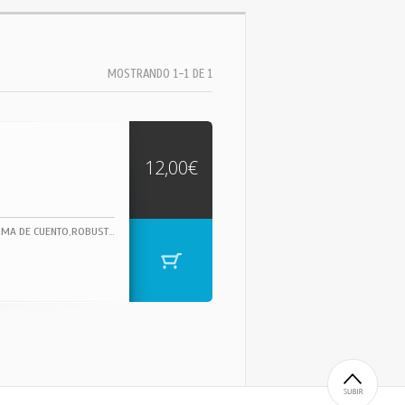
MOSTRANDO 1-1 DE 1
12,00€
REALMENTE CURIOSA EDICION ORIGINAL DE 1964 DE ESTA CELEBRE PELICULA,AQUI EN FORMA DE CUENTO,ROBUSTA DOBLE CARPETA.,CONTIENE GRAN LIBRETO CON BONITAS ILUSTRACIONES,10 HOJAS LIBRETO..ETC.SIEMPRE INTERESANTE PARA COLECCIONISTAS DE VINILOS CURIOSOS..!!GRAN ESTADO, SOLO SEÑALES SUPERFICIALES..