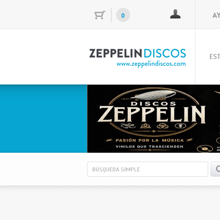
0
EST