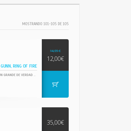
MOSTRANDO 101-105 DE 105
14,99 €
12,00€
GUNN, RING OF FIRE
SI QUIERES ADENTRARTE EN SU MUSICA AQUI TIENES TODA UNA MARAVILLA DE ALBUN DE UN GRANDE DE VERDAD DE LA MUSICA QUE REUNE 20 TEMAS DEL GRAN DUANE EDDY, UNA VERDADER LEYENDA ...CON TEMAS INMENSOS COMO, PETER GUNN, ETC TODO EN EXC CONDICION !! DESTACO POR SU CARACTERÍSTICO SONIDO DE GUITARRA "TWANGY", INCLUYENDO "REBEL-'ROUSER", "PETER GUNN" Y "BECAUSE THEY'RE YOUNG". HABÍA VENDIDO 12 MILLONES DE DISCOS EN 1963. SU ESTILO DE GUITARRA INFLUYÓ EN THE VENTURES, THE SHADOWS, THE BEATLES (ESPECIALMENTE SU GUITARRISTA PRINCIPAL GEORGE HARRISON), BRUCE SPRINGSTEEN, STEVE EARLE Y MARTY STUART
35,00€