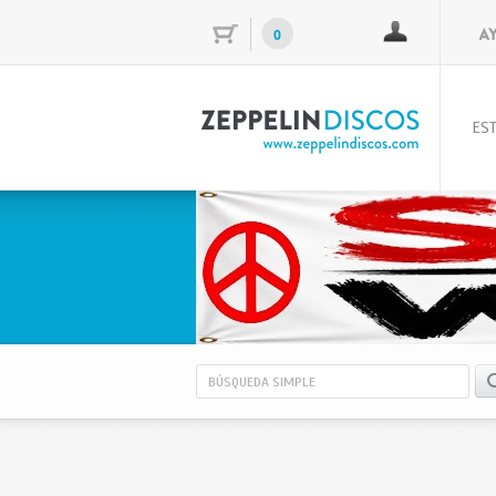
0
EST