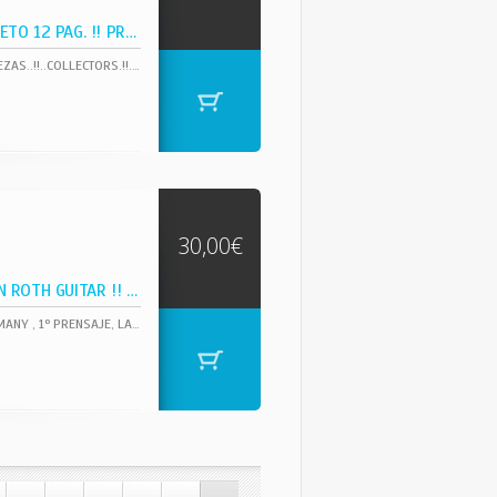
COMPLETA EDIC. + LIBRETO 12 PAG. !! PRECINTADO !!
COMPLETA EDICION DEL PRIMER VOLUMEN DE ESTA BUSCADA SERIE DE ALBUNES DE RAREZAS..!!..COLLECTORS.!!.. EL ALBUN SE ENCUENTRA PRECINTADO !! IMPORT USA..RCA ..TEMAS INEDITOS,NUNCA ANTES GRABADOS,VERSIONES EN DIRECTOS,ETC....CONTENIENDO EL-- GRAN LIBRO A COLOR,12 PAGINAS,CON RARAS FOTOGRAFIAS Y DATOS QUE HARAN FELIZ A UN BUEN FAN DEL REY....,..!!!.. GRUESA CARPETA TEXTURADA CON CURIOSO TROQUELADO CIRCULAR QUE DEJA VER GRAN FOTO DE ELVIS QUE PERTENECE AL LIBRETO INTERIOR TODO EN IMPECABLE ESTADO !!! NUESTRA MEJOR COPIA HASTA LA FECHA !!
30,00€
RARE 1º PRESS, ULI JON ROTH GUITAR !! COLLECTOR !
UNO DE LOS MAS GRUPOS HEAVYS DE TODOS LOS TIEMPOS !!! MUY RARA EDIC. ORG GERMANY , 1º PRENSAJE, LABEL RCA AMARILLO !! CARPETA SIN CODIGOS DE BARRA, TODO EN EXC CONDICION !!