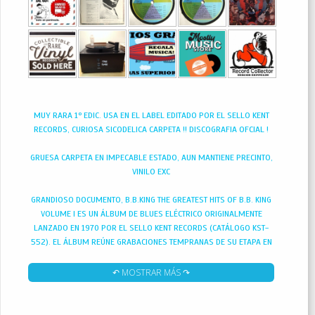
MUY RARA 1º EDIC. USA EN EL LABEL EDITADO POR EL SELLO KENT
RECORDS, CURIOSA SICODELICA CARPETA !! DISCOGRAFIA OFCIAL !
GRUESA CARPETA EN IMPECABLE ESTADO, AUN MANTIENE PRECINTO,
VINILO EXC
GRANDIOSO DOCUMENTO, B.B.KING THE GREATEST HITS OF B.B. KING
VOLUME I ES UN ÁLBUM DE BLUES ELÉCTRICO ORIGINALMENTE
LANZADO EN 1970 POR EL SELLO KENT RECORDS (CATÁLOGO KST-
552). EL ÁLBUM REÚNE GRABACIONES TEMPRANAS DE SU ETAPA EN
RPM/KENT, MUCHAS DE LAS CUALES SOLO HABÍAN APARECIDO
PREVIAMENTE EN FORMATOS DE 78 RPM
↶ MOSTRAR MÁS ↷
INCLUYE DOCE TEMAS FUNDAMENTALES DE SU CARRERA TEMPRANA
!! COLLETORS !!