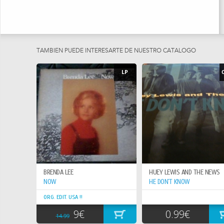
TAMBIEN PUEDE INTERESARTE DE NUESTRO CATÁLOGO
LP
BRENDA LEE
HUEY LEWIS AND THE NEWS
NOW
HE DON`T KNOW
ORG. EDIT. USA !!
9€
0.99€
14.99