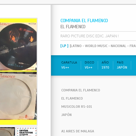
COMPANIA EL FLAMENCO
EL FLAMENCO
RARO PICTURE DISC EDIC. JAPAN !
[ LP ]
[LATINO - WORLD MUSIC - NACIONAL - FRANC
CARATULA
DISCO
AÑO
PAÍS
VG++
VG++
1970
JAPÓN
COMPANIA EL FLAMENCO
EL FLAMENCO
MUSICOLOR RS-101
JAPÓN
A1 AIRES DE MALAGA