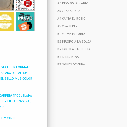
A2 RISMOS DE CADIZ
A3 GRANADINAS
A4 CANTA EL ROZIO
A5 VIVA JEREZ
B1 NO ME IMPORTA
B2 PIROPO A LA SOLEA
B3 CANTO A F.G. LORCA
B4 TARRANTAS
B5 SONES DE CUBA
ESTA LP EN FORMATO
DA CARA DEL ALBUN
R EL SELLO MUSICOLOR
A CARPETA TROQUELADA
R Y EN LA TRASERA ,
ONES
UE Y CANTE