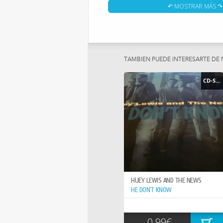
TODA UNA GRAN PIEZA PARA COLECCIONI
↶ MOSTRAR MÁS ↷
FLAMENCO.
TAMBIEN PUEDE INTERESARTE DE
CD-SINGLE
HUEY LEWIS AND THE NEWS
HE DON`T KNOW
0.99€