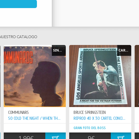
STAS Y AMANTES DEL
 NUESTRO CATÁLOGO
SINGLE
CARTEL - POSTER
COMMUNARS
BRUCE SPRINGSTEEN
SO COLD THE NIGHT / WHEN THE WALLS COME...
REPROD 40 X 30 CARTEL CONCIERTO 20-8-81 VETERAN VIETNAN
GRAN FOTO DEL BOSS
1.99€
9€