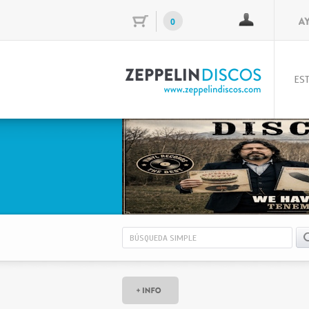
0
EST