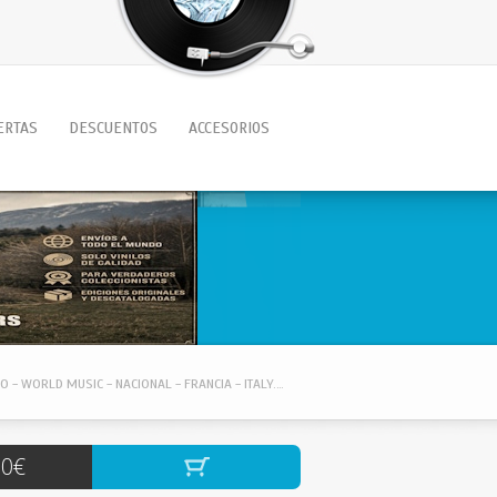
ERTAS
DESCUENTOS
ACCESORIOS
ZEPPELIN DISCOS / CATALOGO / LATINO - WORLD MUSIC - NACIONAL - FRANCIA - ITALY....
00€