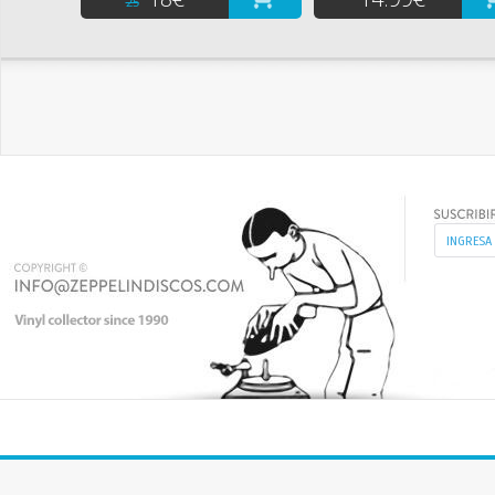
25
ADEMÁS DE SER PARTE DEL TÍTULO DEL ÁLBUM, EL NOMBRE DE LA
BANDA FUE OMITIDO POR LA DISCOGRÁFICA DECCA EN LAS
EDICIONES AMERICANAS, YA QUE SE HABÍA DESCUBIERTO
RECIENTEMENTE QUE ALLÍ EXISTÍA OTRA BANDA LLAMADA GENESIS, Y
CONSIDERARON LA POSIBILIDAD DE CAMBIARLE EL NOMBRE PARA
EVITAR CONFUSIONES.
AUNQUE INICIALMENTE FUE LANZADO PARA LA DISCOGRÁFICA DECCA,
FROM GENESIS TO REVELATION HA SIDO LICENCIADO A COMPAÑÍAS
MÁS PEQUEÑAS, LAS QUE A MENUDO LO EDITABAN CON DIFERENTES
PORTADAS, DIFERENTES DURACIONES DE CANCIONES, E INCLUSO
DIFERENTES TÍTULOS.