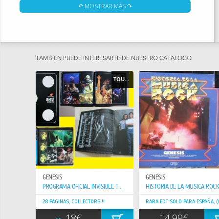
GENESIS Y EL QUE DESCUBRIÓ LA BANDA EN 1967). EL FUE TAMBIÉN
↶ MOSTRAR MÁS ↷
EL QUE PENSÓ EL NOMBRE GENESIS Y QUISO UNIRLO DE ALGUNA
FORMA CON EL CONCEPTO DEL ÁLBUM. MÁS TARDE PETER GABRIEL
SEÑALÓ QUE ESTE ÁLBUM "...SE SUPONÍA QUE FUERA LA HISTORIA
DEL UNIVERSO, AUNQUE FUE UN CONCEPTO MUY INÚTIL".
TAMBIEN PUEDE INTERESARTE DE NUESTRO CATÁLOGO
KING HA CONFESADO QUE LA ELECCIÓN DEL TÍTULO DEL ÁLBUM HA
SIDO UN ERROR DE SU PARTE, YA QUE FUE PUESTO JUNTO A LOS
TOUR BOOK - PROGRAMAS
ÁLBUMES RELIGIOSOS, HACIÉNDOSE DIFÍCIL DE ENCONTRAR Y NUNCA
TUVO LAS VENTAS ESPERADAS (SUS PRIMERAS VENTAS FUERON DE
UNAS MODESTAS 600 COPIAS). SIN EMBARGO, UNA VEZ QUE LA
BANDA COMENZÓ A SER CONOCIDA A NIVEL MUNDIAL, EL DISCO
LLEGÓ A LA POSICIÓN #170 EN LOS RANKINGS DE EE. UU.
GENESIS NO POSEE LOS DERECHOS DISCOGRÁFICOS SOBRE ESTE
ÁLBUM, Y NO TIENEN CONTROL SOBRE CUANTAS VECES ES RE-
LANZADO. EL PRODUCTOR JONATHAN KING MANTIENE LA PROPIEDAD
Y HA HECHO NUEVAS EDICIONES DEL MISMO EN FORMA MÁS O
GENESIS
GENESIS
MENOS REGULAR. ESTO HA FACILITADO QUE LOS SEGUIDORES DE
PROGRAMA OFICIAL INVISIBLE TOUR USA 1987
GENESIS PUEDAN OBTENER ESTE ÁLBUM, YA QUE DE OTRA FORMA
HABRÍA CAÍDO EN LA OSCURIDAD Y SE HUBIERA CONVERTIDO EN UN
28 PAGINAS, COLLECTORS !!
OBJETO DE COLECCIÓN.
18€
14.99€