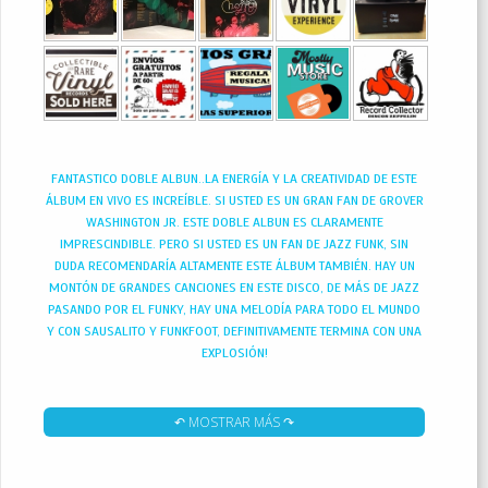
FANTASTICO DOBLE ALBUN..LA ENERGÍA Y LA CREATIVIDAD DE ESTE
ÁLBUM EN VIVO ES INCREÍBLE. SI USTED ES UN GRAN FAN DE GROVER
WASHINGTON JR. ESTE DOBLE ALBUN ES CLARAMENTE
IMPRESCINDIBLE. PERO SI USTED ES UN FAN DE JAZZ FUNK, SIN
DUDA RECOMENDARÍA ALTAMENTE ESTE ÁLBUM TAMBIÉN. HAY UN
MONTÓN DE GRANDES CANCIONES EN ESTE DISCO, DE MÁS DE JAZZ
PASANDO POR EL FUNKY, HAY UNA MELODÍA PARA TODO EL MUNDO
Y CON SAUSALITO Y FUNKFOOT, DEFINITIVAMENTE TERMINA CON UNA
EXPLOSIÓN!
GRABADO PARA EL MITICO LABEL CTI,..ESTE UNICO CONCIERTO DE UN
GENIO COMO POCOS MUSICOS DE JAZZ LO AN SIDO ..PODEROSO
↶ MOSTRAR MÁS ↷
DIRECTO DE GROVER WASHINTON JR, UNO DE LOS GRANDES SAXOS
DE TODOS LOS TIEMPOS.., UN SUPERCLASE DEL SAXO