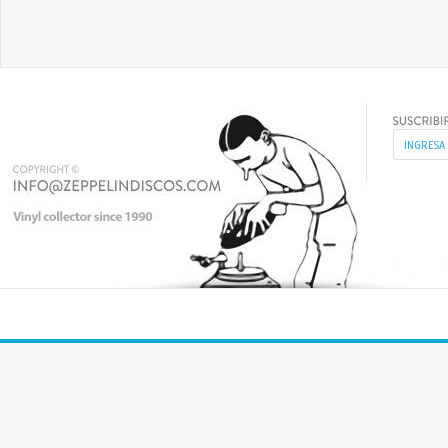
SAXOFONISTA ESTÁ EN FORMA PRIVILEGIADA, LAGRIMEO A TRAVÉS
DE "MR. MAGIC" EN TENOR Y HACIENDO CABRIOLAS SOBRE "YOU
MAKE ME DANCE" CON UN SOLO DE SOPRANO FLOTA DE DEDOS.
TODO DICHO,VIVEN EN EL BIJOU SE UBICA JUSTO DETRÁS DE INNER
CITY BLUES , SEÑOR MAGIA Y WINELIGHT COMO UNA PARTE ESENCIAL
DE SU VOLUMINOSO CATÁLOGO