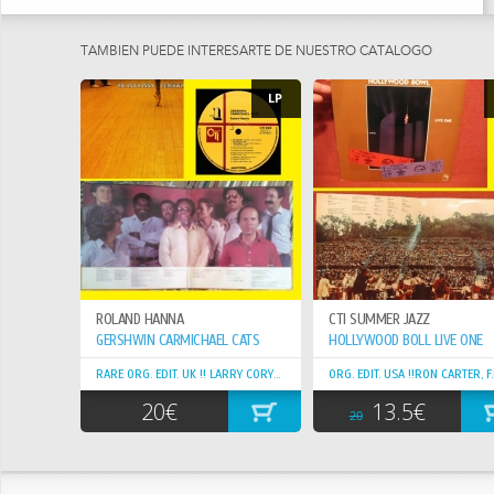
GRABADO EN VIVO EN MAYO DE 1977 EN EL BIJOU CAFE EN
PHILADELPHIA , PENNSYLVANIA . LANZADO COMO UN ÁLBUM DOBLE
TAMBIEN PUEDE INTERESARTE DE NUESTRO CATÁLOGO
A FINALES DE 1977, ESTE ÁLBUM SERÍA EL NÚMERO UNO EN LA LISTA
DE ÁLBUMES DE JAZZ Y EL NÚMERO CUATRO EN LAS LISTAS DE
LP
ÁLBUMES DE SOUL. ESTE SERÍA EL ÚLTIMO ÁLBUM DE GROVER
PRODUCIDO POR CREED TAYLOR .
SIGUIENDO EL EJEMPLO DE SUS COMPAÑEROS , COMO CURTIS
MAYFIELD Y LES MCCANN, GROVER WASHINGTON JR. UTILIZA EN VIVO
EN EL BIJOU'S AJUSTE DE CONCIERTO PARA DESARROLLAR LAS
RANURAS QUE ALIMENTAN SU REPERTORIO Y PARA MOSTRAR EL
TALENTO DE SU EQUIPO DE APOYO. LA SECCIÓN RÍTMICA DE TRES
PIEZAS ESTÁ EN PLENA FORMA ESPECIALMENTE FINA, SOBRE TODO
EVITANDO LA FLUIDEZ DEL JAZZ EN FAVOR DE ATREVIDA, FUNK
ROLAND HANNA
CTI SUMMER JAZZ
ALEGRE QUE CULMINA CERCA DEL FINAL DEL DISCO CON "SAUSALITO"
GERSHWIN CARMICHAEL CATS
HOLLYWOOD BOLL LIVE ONE
(CON EL PERCUSIONISTA LEONARD GIBBS) Y "FUNKFOOT." FLAUTISTA
LESLIE REBABAS TOMA EL CENTRO DEL ESCENARIO CON UN LARGO
RARE ORG. EDIT. UK !! LARRY CORYELL, CHET BAKER
SOLO DE WASHINGTON AL ESTILO DE "DÍAS DE NUESTRAS VIDAS", Y
20€
13.5€
EL TECLISTA JAMES SIMMONS Y EL VIOLINISTA JOHN BLAKE TAMBIÉN
20
TIENEN SUS MOMENTOS DE FIRMA. PERO EL CENTRO DE ATENCIÓN
VUELVE INEVITABLEMENTE A WASHINGTON. REALIZAR A LA EDAD DE
34 EN UN CLUB DE BARRIO EN SU FILADELFIA NATAL, EL