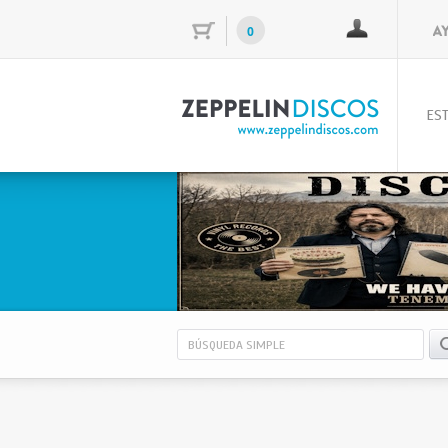
0
EST