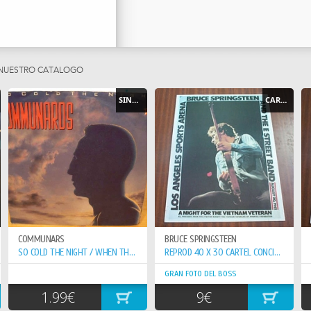
 NUESTRO CATÁLOGO
SINGLE
CARTEL - POSTER
COMMUNARS
BRUCE SPRINGSTEEN
SO COLD THE NIGHT / WHEN THE WALLS COME...
REPROD 40 X 30 CARTEL CONCIERTO 20-8-81 VETERAN VIETNAN
GRAN FOTO DEL BOSS
1.99€
9€