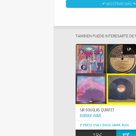
IN LINE' Y ROKY ERICKSON (13TH FLOOR ELEV
↶ MOSTRAR MÁS ↷
MISS ME'.
ÇGRAN DISCO DEL MAESTRO DEL TEX / MEX
COUNTRY, BLUES, SOUL Y AROMA DE R
SIR DOUGLAS QUINTET SON UNA DE ESAS B
EN LA MUSICA AMERICA LIDERADA POR EL 
TAMBIEN PUEDE INTERESARTE DE
POR SUPUESTO YA SON DE CULTO EN LA HI
LP
AMERICAN FRONTERIZA Y TODOS SUS AL
BUSCADOS Y CADIA DIA MAS COMPLICADOS
PRECIOSA Y SOLISA 1ª EDICION ORIGIN
PRACTICAENTE IMPECAB
SON CAPACES DE HACERLO TODO Y SE MUEV
ESTILOS COMO COUNTRY ROCK, BLUES ROCK,
& ROLLL ..LOS MUSICOS SUENAN DE MA
SUPERBANDA DE VERDAD.. A DESTACAR A
SIR DOUGLAS QUINTET
TECLADOS Y ORGANO
BORDER WAVE
EL INCONMENSURABLE DOUH SAHM, TEJA
1º PRESS USA / DOUG SAHM, AUGIE MYERS / TEX MEX ! TOP COPY !
TEXICANO DE CORAZÓN Y SANFRASCISCANO
18€