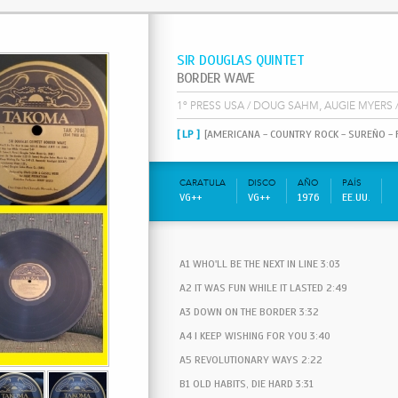
SIR DOUGLAS QUINTET
BORDER WAVE
1º PRESS USA / DOUG SAHM, AUGIE MYERS 
[ LP ]
[AMERICANA - COUNTRY ROCK - SUREÑO - 
CARATULA
DISCO
AÑO
PAÍS
VG++
VG++
1976
EE.UU.
A1 WHO'LL BE THE NEXT IN LINE 3:03
A2 IT WAS FUN WHILE IT LASTED 2:49
A3 DOWN ON THE BORDER 3:32
A4 I KEEP WISHING FOR YOU 3:40
A5 REVOLUTIONARY WAYS 2:22
B1 OLD HABITS, DIE HARD 3:31