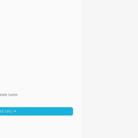
SHAWN SAHM
AR MÁS ↷