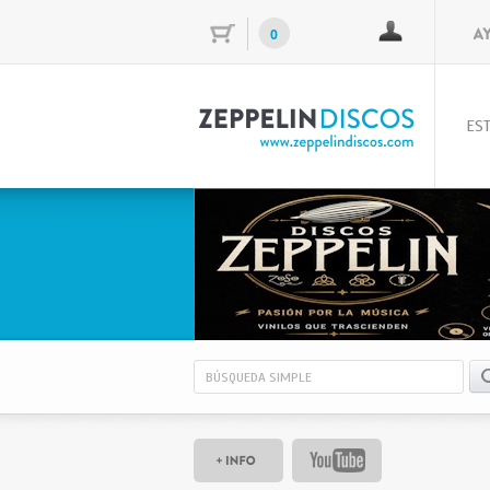
0
EST