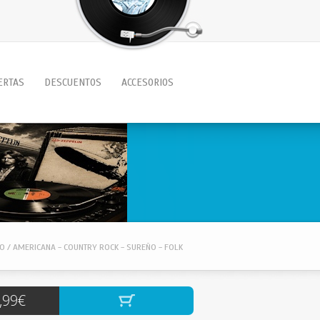
ERTAS
DESCUENTOS
ACCESORIOS
O / AMERICANA - COUNTRY ROCK - SUREÑO - FOLK
,99€