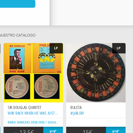
ATORS) ''YOU'RE GONNA
 ..PERO TAMBIEN HAY
OCK PSICODÉLICO
ANDAS FUNDAMENTALES
BUENO DE DOUG SAHM,
 NUESTRO CATÁLOGO
STORIA DE LA MUSICA
LP
LP
BUNES SON SIEMPRE
 DE DAR CON ELLOS.
AL USA.EN ESTADO
LE
EN PERFECTAMENTE EN
 SOUTHERN ROCK, ROCK
RAVILLA..COMO UNA
UGIE MEYERS EN LOS
SIR DOUGLAS QUINTET
RULETA
WAY BACK WHEN HE WAS JUST DOUG SAHM
#¡VALOR!
NO DE NACIMIENTO,
RARO, RAREZAS 1958 1961 / DOUG SAHM
 DE ADOPCIÓN, TENÍA
13.5€
15€