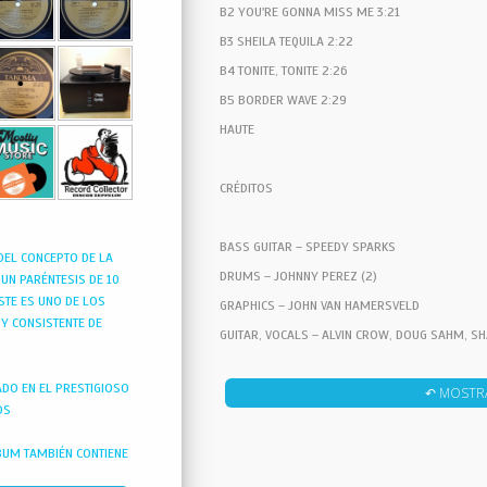
B2 YOU'RE GONNA MISS ME 3:21
B3 SHEILA TEQUILA 2:22
B4 TONITE, TONITE 2:26
B5 BORDER WAVE 2:29
HAUTE
CRÉDITOS
BASS GUITAR – SPEEDY SPARKS
DEL CONCEPTO DE LA
DRUMS – JOHNNY PEREZ (2)
 UN PARÉNTESIS DE 10
STE ES UNO DE LOS
GRAPHICS – JOHN VAN HAMERSVELD
Y CONSISTENTE DE
GUITAR, VOCALS – ALVIN CROW, DOUG SAHM, 
MASTERED BY – GREG CALBI
TADO EN EL PRESTIGIOSO
↶ MOSTR
ORGAN – AUGIE MEYERS
DS
PRODUCER – CASSELL WEBB
PRODUCER, ENGINEER – CRAIG LEON
BUM TAMBIÉN CONTIENE
'WHO I'LL BE THE NEXT