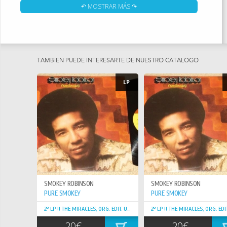
A QUIET STORM. MÁS TARDE, EN EL MISMO AÑO DE ESE
↶ MOSTRAR MÁS ↷
LANZAMIENTO, SMOKEY APARENTEMENTE DECIDIÓ QUE QUERÍA
EXPANDIR LAS POSIBILIDADES RÍTMICAS EN LAS QUE ESTABA
COLOCANDO SU ENFOQUE COMPOSITIVO ROMÁNTICAMENTE
MELÓDICO. ASÍ QUE PARA SU CUARTO ÁLBUM EN SOLITARIO REUNIÓ
UN SEPTETO INSTRUMENTAL FORMADO POR EL TECLADISTA SONNY
TAMBIEN PUEDE INTERESARTE DE NUESTRO CATÁLOGO
BURKE, EL VIOLONCHELISTA ELÉCTRICO MICHAEL JACOBSON, EL
PERCUSIONISTA JAMES SLEDGE, EL BATERISTA JOSEPH BROWN, EL
LP
BAJISTA WAYNE TWEED, VIENTOS DE FRED SMITH Y, POR SUPUESTO,
EL GUITARRISTA MARV TARPLIN.
ESTE ES EL ÁLBUM DE FUNK DE SMOKEY ROBINSON, GUITARRAS WAH
WAH , FENDER RHODES TECLADOS
SMOKEY'S FAMILY ROBINSON ENCUENTRA A SMOKEY EXPLORANDO
EN LUGAR DE SIMPLEMENTE SALIR A SEGUIR MONTANDO LAS OLAS
CREADAS POR QUIET STORM. HAY FRAGMENTOS DE FUNK DE PISTA
DE BAILE, SOUL DE TECLADO REDUCIDO, IMPROVISACIONES
SMOKEY ROBINSON
SMOKEY ROBINSON
ESPACIALES Y UNA DULCE BALADA O DOS, TODO CON LA VOZ
PURE SMOKEY
PURE SMOKEY
CONMOVEDORA DEL SOUL DE SMOKEY EN PLENA FORMA. LOS
TÍTULOS INCLUYEN "WHEN YOU CAME", "GET OUT OF TOWN", "SO IN
2º LP !! THE MIRACLES, ORG. EDIT. USA !! GREAT COPY !!
LOVE", "OPEN", "CASTLES MADE OF SAND" Y MÁS
20€
20€