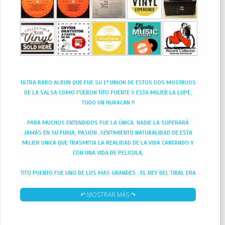
ULTRA RARO ALBUN QUE FUE SU 1ª UNION DE ESTOS DOS MOSTRUOS
DE LA SALSA COMO FUERON TITO PUENTE Y ESTA MUJER LA LUPE,
TODO UN HURACAN !!
PARA MUCHOS ENTENDIDOS FUE LA ÚNICA, NADIE LA SUPERARÁ
JAMÁS EN SU FURIA, PASION ,SENTIMIENTO NATURALIDAD DE ESTA
MUJER UNICA QUE TRASMITIA LA REALIDAD DE LA VIDA CANTANDO Y
CON UNA VIDA DE PELICULA,
TITO PUENTO FUE UNO DE LOS MAS GRANDES , EL REY DEL TIBAL ERA
LLAMADO, DE ORIGEN PUERTORRIQUEÑO Y NACIDO EN NEW YORK
DESARROLLO COMO POCOS EL JAZZ AFROCUBANO, EL JAZZ LATINO,
↶ MOSTRAR MÁS ↷
O LA SALSA.
LA LUPE, CUYO NOMBRE DE PILA RA LUPE VICTORIA YOLI RAYMOND