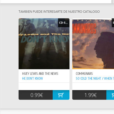
FUE UNA SINGULAR INTÉRPRETE CUBANA DE RENOMBRE
INTERNACIONAL, LLAMADA THE QUEEN OF THE LATIN SOUL Y LA
TAMBIEN PUEDE INTERESARTE DE NUESTRO CATÁLOGO
REINA DE LA SALSA.
CD-SINGLE
MUY RARA Y ESTUPENDA 1ª EDIC. ORIGINAL USA EDITADA POR EL
SELLO TICO RECORDS.
PRECIOSA CARPETA, ASOLUTA JOYA EN GRAN ESTADO PARA ESTA
EDICION ORIGINAL DESPUES DE MAS DE 50 AÑOS !!
HUEY LEWIS AND THE NEWS
COMMUNARS
HE DON`T KNOW
0.99€
1.99€