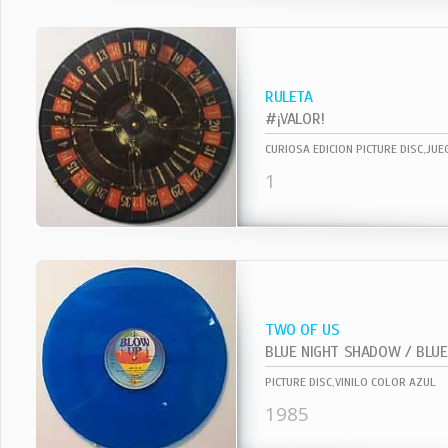
RULETA
#¡VALOR!
CURIOSA EDICION PICTURE DISC,JU
1
TWO OF US
BLUE NIGHT SHADOW / BLUE 
PICTURE DISC,VINILO COLOR AZUL
1985