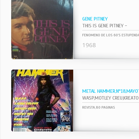
GENE PITNEY
THIS IS GENE PITNEY -
FENOMENO DE LOS 60`S ESTUPENDA
1968
METAL HAMMER,Nº18,MAYO
WASP,MOTLEY CREU,KREATOR,VI
REVISTA,80 PAGINAS