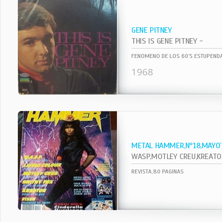
GENE PITNEY
THIS IS GENE PITNEY -
FENOMENO DE LOS 60`S ESTUPENDA
1968
METAL HAMMER,Nº18,MAYO
WASP,MOTLEY CREU,KREATOR,VI
REVISTA,80 PAGINAS