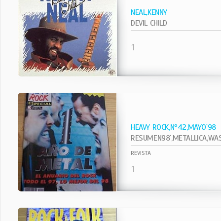
NEAL,KENNY
DEVIL CHILD
1
HEAVY ROCK,Nº42,MAYO`98
RESUMEN98`,METALLICA,WASP
REVISTA
1