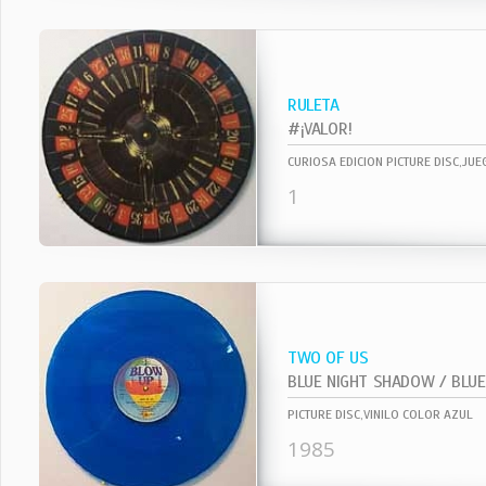
RULETA
#¡VALOR!
CURIOSA EDICION PICTURE DISC,JU
1
TWO OF US
BLUE NIGHT SHADOW / BLUE 
PICTURE DISC,VINILO COLOR AZUL
1985