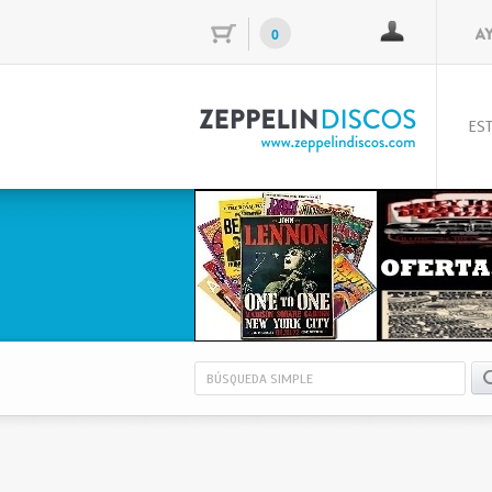
0
EST