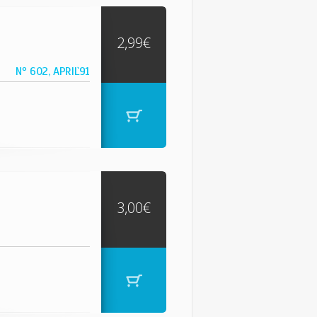
2,99€
Nº 602, APRIL`91
3,00€