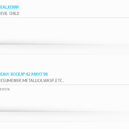
NEAL,KENNY
EVIL CHILD
1
HEAVY ROCK,Nº42,MAYO`98
RESUMEN98`,METALLICA,WASP..ETC..
EVISTA
1