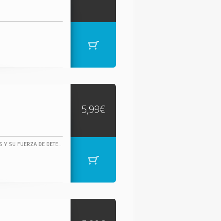
5,99€
JAMES BROWN, DUEÑO INDISCUTIBLE DEL SOUL, CUYAS ÚNICAS INFLUENCIAS FUERON DIOS Y SU FUERZA DE DETERMINACIÓN, JAMES BROWN TOCÓ EN SU DORADA JUVENTUD VARIOS TEMAS DE RHYTHM & BLUES.- HTTP://WWW.FUNKY-STUFF.COM/ "THE GODFATHER OF SOUL" (EL PADRINO DEL SOUL).1 CAN'T GET ANY HARDER CLIVILLES, COLE, HIGGINS ... 3:53 COMPOSED BY: CLIVILLES, COLE, HIGGINS, JACKSON, RAMOS, SCOTT, SMITH 2 JUST DO IT BROWNE, MOWAT, ROMEO 4:37 3 MINE ALL MINE BROWNE, MOWAT, ROMEO 4:15 4 WATCH ME BROWNE, MOWAT, ROMEO 3:58 5 GEORGIA-LINA BROWN, SHERRELL 5:03 6 SHOW ME YOUR FRIENDS BROWNE, MOWAT, ROMEO 5:03 7 EVERYBODY'S GOT A THANG BROWN 3:57 8 HOW LONG BROWNE, MOWAT, ROMEO 5:29 9 MAKE IT FUNKY 2000 BROWN 4:56 10 MOMENTS BROWNE, MOWAT, ROMEO 8:05