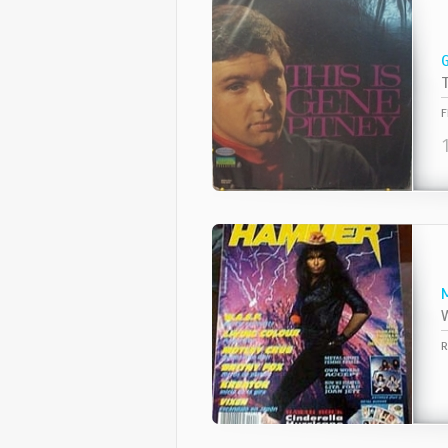
T
F
W
R