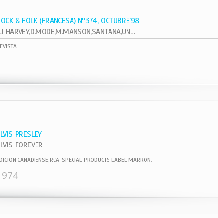
ROCK & FOLK (FRANCESA) Nº374, OCTUBRE`98
PJ HARVEY,D.MODE,M.MANSON,SANTANA,UNKLE
EVISTA
ELVIS PRESLEY
ELVIS FOREVER
DICION CANADIENSE,RCA-SPECIAL PRODUCTS LABEL MARRON.
1974