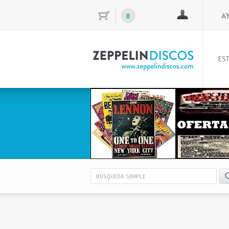
0
EST