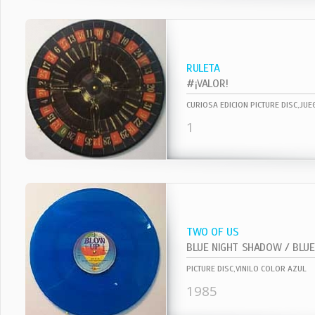
RULETA
#¡VALOR!
CURIOSA EDICION PICTURE DISC,JU
1
TWO OF US
BLUE NIGHT SHADOW / BLUE 
PICTURE DISC,VINILO COLOR AZUL
1985