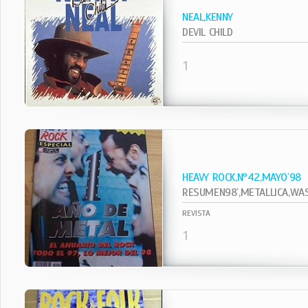
NEAL,KENNY
DEVIL CHILD
1
HEAVY ROCK,Nº42,MAYO`98
RESUMEN98`,METALLICA,WASP
REVISTA
1