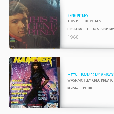
GENE PITNEY
THIS IS GENE PITNEY -
FENOMENO DE LOS 60`S ESTUPENDA
1968
METAL HAMMER,Nº18,MAYO
WASP,MOTLEY CREU,KREATOR,VI
REVISTA,80 PAGINAS