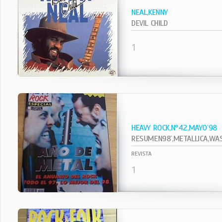
NEAL,KENNY
DEVIL CHILD
1
HEAVY ROCK,Nº42,MAYO`98
RESUMEN98`,METALLICA,WASP
REVISTA
1