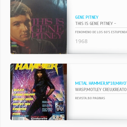
GENE PITNEY
THIS IS GENE PITNEY -
FENOMENO DE LOS 60`S ESTUPENDA
1968
METAL HAMMER,Nº18,MAYO
WASP,MOTLEY CREU,KREATOR,VI
REVISTA,80 PAGINAS