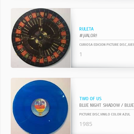
RULETA
#¡VALOR!
CURIOSA EDICION PICTURE DISC,JU
1
TWO OF US
BLUE NIGHT SHADOW / BLUE 
PICTURE DISC,VINILO COLOR AZUL
1985