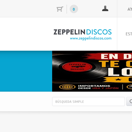
0
EST