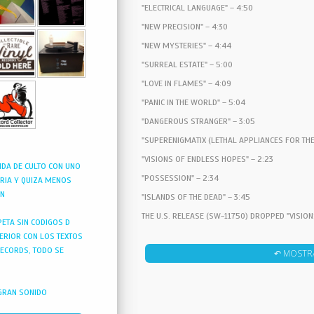
"ELECTRICAL LANGUAGE" – 4:50
"NEW PRECISION" – 4:30
"NEW MYSTERIES" – 4:44
"SURREAL ESTATE" – 5:00
"LOVE IN FLAMES" – 4:09
"PANIC IN THE WORLD" – 5:04
"DANGEROUS STRANGER" – 3:05
"SUPERENIGMATIX (LETHAL APPLIANCES FOR THE
"VISIONS OF ENDLESS HOPES" – 2:23
NDA DE CULTO CON UNO
"POSSESSION" – 2:34
ORIA Y QUIZA MENOS
ON
"ISLANDS OF THE DEAD" – 3:45
THE U.S. RELEASE (SW-11750) DROPPED "VISIO
ETA SIN CODIGOS D
– 2:34
TERIOR CON LOS TEXTOS
RECORDS, TODO SE
↶ MOSTR
GRAN SONIDO