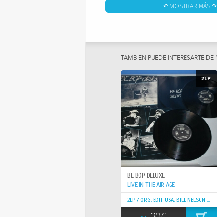
UNA VEZ MAS FANTASTICO DISEÑO DE CARP
↶ MOSTRAR MÁS ↷
MEJORES Y LEGENDARIO HIP
TAMBIEN PUEDE INTERESARTE DE
2LP
BE BOP DELUXE
LIVE IN THE AIR AGE
2LP / ORG. EDIT. USA, BILL NELSON !! TOP COPY !
20€