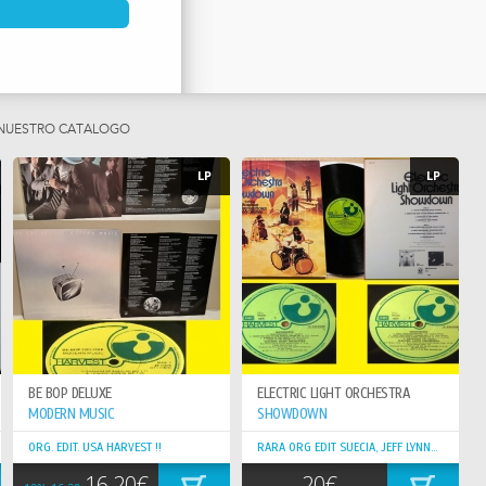
ETA POR PARTE DE LOS
GNOSIS
 NUESTRO CATÁLOGO
LP
LP
BE BOP DELUXE
ELECTRIC LIGHT ORCHESTRA
MODERN MUSIC
SHOWDOWN
ORG. EDIT. USA HARVEST !!
RARA ORG EDIT SUECIA, JEFF LYNNE, , HARVEST
16,20€
20€