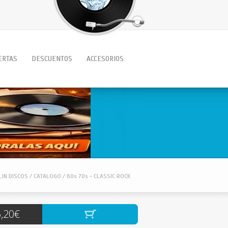
ERTAS
DESCUENTOS
ACCESORIOS
IN DISCOS / CATALOGO / 60s 70s - CLASSIC ROCK
,20€