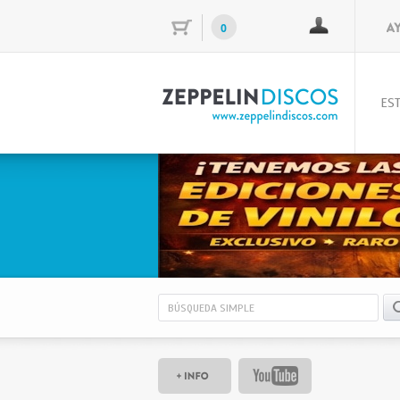
0
EST