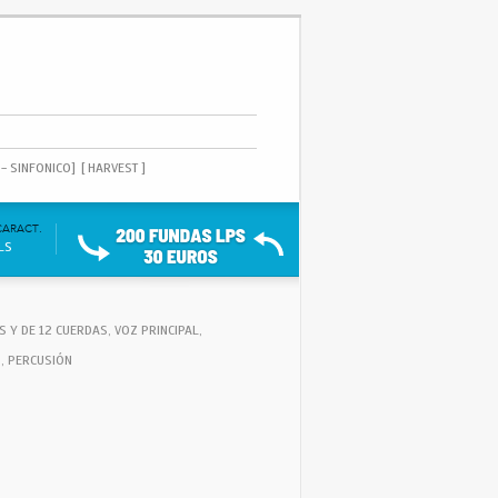
 - SINFONICO]
[ HARVEST ]
CARACT.
ILS
S Y DE 12 CUERDAS, VOZ PRINCIPAL,
O, PERCUSIÓN