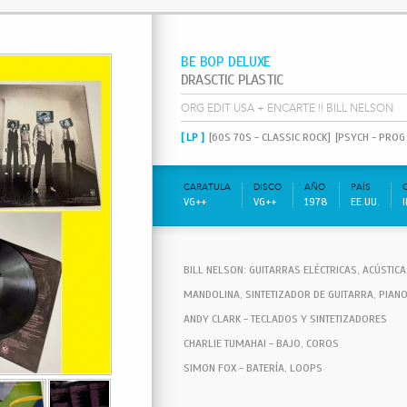
BE BOP DELUXE
DRASCTIC PLASTIC
ORG EDIT USA + ENCARTE !! BILL NELSON
[ LP ]
[60S 70S - CLASSIC ROCK]
[PSYCH - PROG
CARATULA
DISCO
AÑO
PAÍS
VG++
VG++
1978
EE.UU.
BILL NELSON: GUITARRAS ELÉCTRICAS, ACÚSTICA
MANDOLINA, SINTETIZADOR DE GUITARRA, PIAN
ANDY CLARK - TECLADOS Y SINTETIZADORES
CHARLIE TUMAHAI - BAJO, COROS
SIMON FOX - BATERÍA, LOOPS