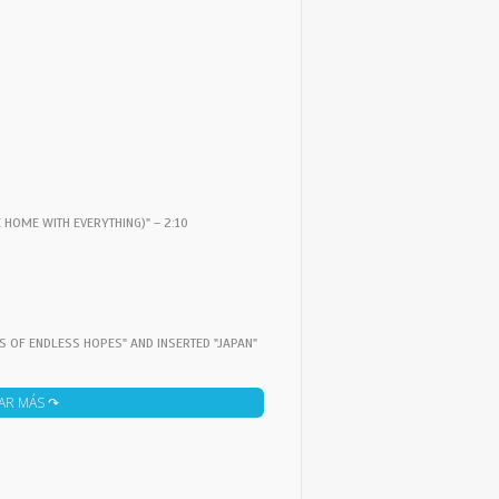
 HOME WITH EVERYTHING)" – 2:10
NS OF ENDLESS HOPES" AND INSERTED "JAPAN"
AR MÁS ↷