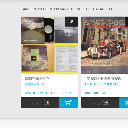
TAMBIEN PUEDE INTERESARTE DE NUESTRO CATÁLOGO
LP
GERRY RAFFERTY
JAY AND THE AMERICANS
SLEEPWALKING
LIVIN' ABOVE YOUR HEAD
ORG EDT / MEL COLLINS, DIRE STRAITS ! GREAT COPY !
ORG. EDIT. USA !!
12€
9€
14.99
14.99