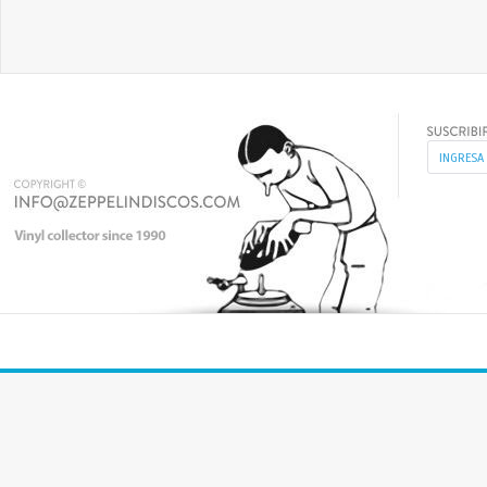
COMO CANTANTE FAMOSO A NIVEL MUNDIAL SE CONFIRMÓ Y SU HIT
MÁS GRANDE FUE "EVERY TIME YOU GO AWAY".
EN 1987 , DURANTE LA GRABACIÓN DE SU TERCER ALBUM, CONOCIÓ
AL CANTANTE ITALIANO ZUCCHERO Y SE HICIERON GRANDES AMIGOS.
ESE MISMO AÑO NACIÓ SU PRIMERA HIJA, LEVI.
DUANTE EL AÑO 1992 ESTUVO DE GIRA Y ESTA CULMINÓ EN EL
CONCIERTO TRIBUTO A FREDDIE MERCURY, CANTANDO "RADIO GAGA".
EN 1993 LANZÓ EL DISCO "THE CROSSING". EN 1994 NACIÓ SU
SEGUNDA HIJA, LAYLA. DURANTE 1995 FORMÓ PARTE DE VARIOS
FESTIVALES DE MÚSICA EN EUROPA Y DE UN TOUR EN FRANCIA.
EN 1996 NACIÓ SU HIJO VARÓN, GRADY-COLE