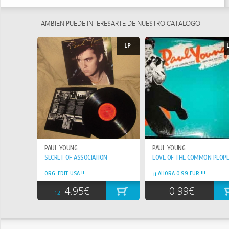
LUEGO EN LA CONOCIDA STREETBAND.
EN EL AÑO 1979, LA BANDA SE SEPARÓ Y PAUL YOUNG SE UNIÓ A
TAMBIEN PUEDE INTERESARTE DE NUESTRO CATÁLOGO
LOS Q-TIPS. DURANTE LOS SIGUIENTES 3 AÑOS COMENZÓ A HACERSE
MÁS CONOCIDO E INICIÓ UNA SERIE DE TOURS A LO LARGO DE GRAN
LP
BRETAÑA Y POR EUROPA. HACIA FINALES DEL AÑO 1982, ESTA
BANDA TAMBIÉN SE DISOLVIÓ.
FUE ENTONCES, EN 1983, CUANDO PAUL YOUNG DECIDIÓ
CONVERTIRSE EN CANTANTE SOLISTA Y FIRMÓ CONTRATO CON
CBS/SONY RECORDS.
EL PRIMER SINGLE LANZADO FUE "IRON OUT THE ROUGH SPOTS"
PERO NO TUVO DEMASIADO ÉXITO A PESAR DEL APOYO DE LAS
RADIOS BRITÁNICAS. EL ÉXITO VINO FINALMENTE CON EL TEMA
"WHEREVER I LAY MY HAT", EL CUAL OBTUVO EL PRIMER PUESTO DEL
PAUL YOUNG
PAUL YOUNG
CHART DURANTE TODO EL VERANO DE 1983.
SECRET OF ASSOCIATION
LOVE OF THE COMMON PEOPLE
EL ALBUM "NO PARLEZ" EMPUJÓ A PAUL YOUNG Y A SU BANDA, THE
ROYAL FAMILY, A LA CIMA DE LOS CHARTS.
ORG. EDIT. USA !!
.¡¡ AHORA 0.99 EUR !!!
4.95€
0.99€
SE HIZO FAMOSO A NIVEL MUNDIAL CON EL TEMA "COME BACK &
12
STAY" Y DURANTE EL RODAJE DEL VIDEO DE ESTE TEMA CONOCIÓ A
QUIEN SE CONVERTIRÍA EN SU FUTURA MUJER, STACEY SMITH.
CON EL SEGUNDO ALBUM, "THE SECRET OF ASSOCIATION", SU STATUS