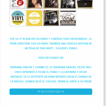
FUE SU 2º ALBUN EN SOLITARIO Y CONTIDOI TODO UN BOMBAZO , EL
TEMA EVERYTIME YOU GO AWAY, TAMBIEN UNA CURIOSA VERSION DE
UN TEMA DE TOM WAITS ..SOLDIER'S THINGS
TODO EN ESTADO EXC
HERMANO MAYOR Y JOANNE ES SU HERMANA MENOR). DESDE MUY
CHICO APRENDIÓ A TOCAR EL PIANO Y LA GUITARRA Y DESDE
ENTONCES SE LE DESPERTÓ UN GRAN INTEREÉS HACIA EL MUNDO DE
LA MÚSICA. CUANDO DEJÓ EL COLEGIO, TRABAJÓ JUNTO A SU PADRE
EN VAUXHALL MOTORS Y DURANTE LAS NOCHES TOCABA EN
DIFERENTES BANDAS. TOCABA EL BAJO PERO SU INTERÉS ESTABA EN
↶ MOSTRAR MÁS ↷
CSER LA VOZ LÍDER DE SU BANDA. SU ESTILO MUSICAL, EL SOUL,
POR ENTONCES NO ERA MUY POPULAR PERO S ELAS ARREGLÓ PARA
CANTAR EN BANDAS LOCALES COMO KAT KOOL & THE KOOL KATS Y