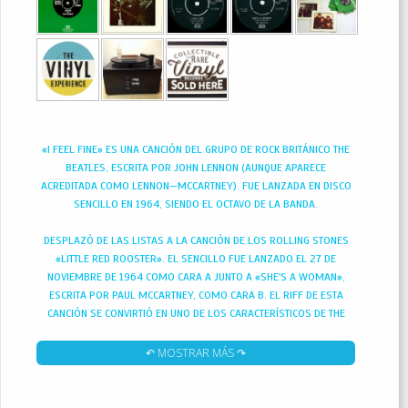
«I FEEL FINE» ES UNA CANCIÓN DEL GRUPO DE ROCK BRITÁNICO THE
BEATLES, ESCRITA POR JOHN LENNON (AUNQUE APARECE
ACREDITADA COMO LENNON—MCCARTNEY). FUE LANZADA EN DISCO
SENCILLO EN 1964, SIENDO EL OCTAVO DE LA BANDA.
DESPLAZÓ DE LAS LISTAS A LA CANCIÓN DE LOS ROLLING STONES
«LITTLE RED ROOSTER». EL SENCILLO FUE LANZADO EL 27 DE
NOVIEMBRE DE 1964 COMO CARA A JUNTO A «SHE'S A WOMAN»,
ESCRITA POR PAUL MCCARTNEY, COMO CARA B. EL RIFF DE ESTA
CANCIÓN SE CONVIRTIÓ EN UNO DE LOS CARACTERÍSTICOS DE THE
BEATLES JUNTO A LOS POSTERIORES DE «DAY TRIPPER», «TICKET TO
RIDE», «AND YOUR BIRD CAN SING» Y «PAPERBACK WRITER»
↶ MOSTRAR MÁS ↷