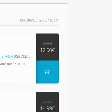
MOSTRANDO 121-137 DE 137
24,00 €
12,00€
ORG. EDIT. USA !! ZOOT SIMS,MOSE ALLISON,TEO MACERO,
MAS QUE CURIOSO ALBUN Y TODA UNA JOYA PARA AMANTES DEL JAZZ MAS GENUINO... ESTUPENDA 1ª EDIC ORG USA EN GRAN ESTADO, EDITADA EN 1959 POR EL SELLO COLUMBIA LOS MIMEBROS DE LA FORMACION SON INCREIBLES Y HOY EN DIA LEGENDARIOS MUSICOS DE JAZZ, COMO: TEDDY CHARLES, PHIL WOODS, BOBBY BROOKMEYER, SIR CHARLES THOMPSON, ZOOT SIMS, MOSE ALLISON, DAVE MCKENNA, JIMMY RANEY, TEO MACERO, ETC
22,00 €
14,99€