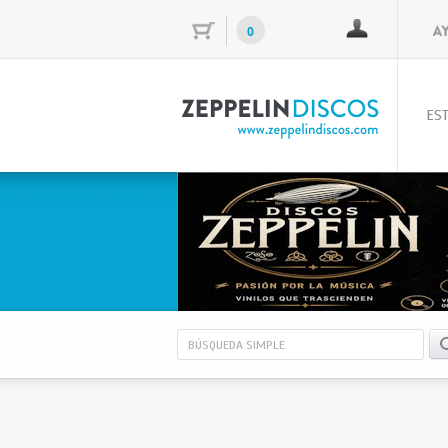
0
EST