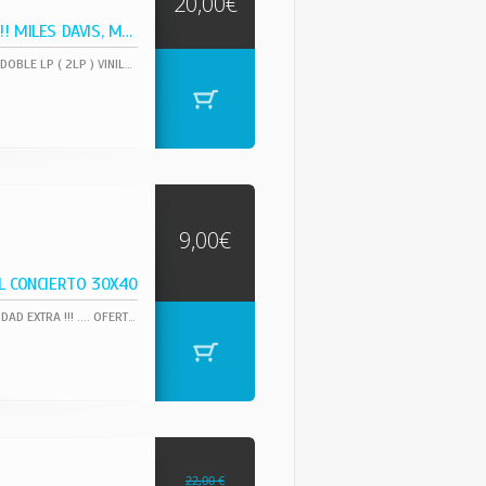
20,00€
2LPS / ORG. EDIT. USA !! MILES DAVIS, MAX ROACH
UNA DE LAS MAS GRADES JOYAS DEL JAZZ, UN DOCUMENTO HISTORICO !! ORIG EDT USA / DOBLE LP ( 2LP ) VINILO EN EXC IMPCABLE ESTE LP ES UNA ESPECTACULAR QUE SIRVE DE INTRODUCCIÓN A ESTA LEYENDA DEL JAZZ. COLECCION CON GRABACIONES DEL AÑO 1947 (PARA SAVOY Y DIAL) CON MAX ROACH, TOMMY POTTER, DUKE JORDAN, ARVIN GARRISON, VIC MACMILLAN, ROY PORTER Y OTROS
9,00€
L CONCIERTO 30X40
REPRODUCCION DEL HISTORICO CARTEL - CONCIERTO, IMPRESO EN PAPEL GRUESO DE CALIDAD EXTRA !!! .... OFERTA !!! ..COMPRA 4 CARTELES POR SOLO 30 EUR !!! PUEDES ELEGIRLOS ENTRE TODAS LAS REF QUE OFRECEMOS. DECORA LAS PAREDES CON TUS CARTELES, POSTERS FAVORITOS.PARA TAMAÑO A4. 30X40 CM,
22,00 €